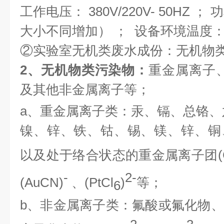
工作电压：
380V/220V- 50HZ 
大小不同增加） ； 设备环境温度：
②实验室无机类废水成份：无机物
2、
无机物类
污染物
：
重金属离子
及其他非金属离子等；
a、重金属离子类：汞、镉、总
铬
、
镍、锌、铁、钴、锡、镁、锌、铜
以及处于络合状态的重金属离子团
(
-
2-
(AuCN)
、
(PtCl
)
等；
6
b、非金属离子类：
氟酸或氟化物、