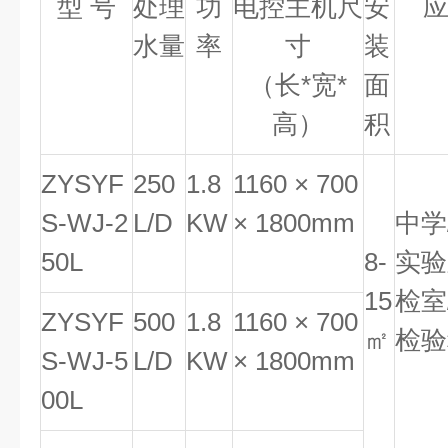
型 号
处理
功
电控主机尺
安
应
水量
率
寸
装
（长*宽*
面
高）
积
ZYSYF
250
1.8
1160 × 700
S-WJ-2
L/D
KW
× 1800mm
中学
50L
8-
实验
15
检室
ZYSYF
500
1.8
1160 × 700
㎡
检验
S-WJ-5
L/D
KW
× 1800mm
00L