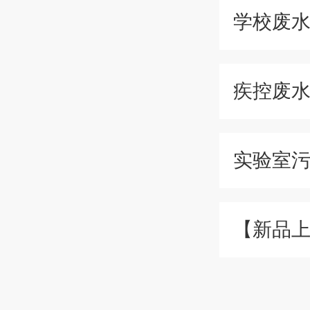
学校废
疾控废
实验室
【新品上