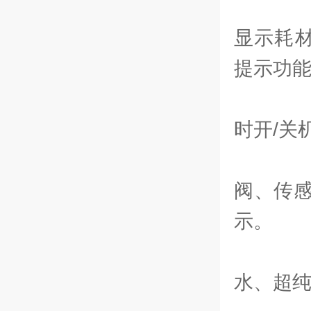
5
显示耗
提示功
6
时开/关
7
阀、传
示。
8
水、超