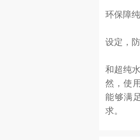
9
环保障
1
设定，
1
和超纯水
然，使
能够满
求。