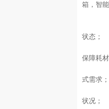
箱，智
性
1
状态；
2
保障耗
3
式需求
4
状况；