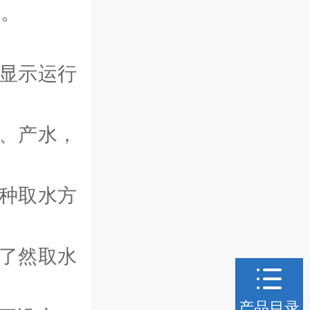
案。
显示运行
、产水，
种取水方
了然取水
产品目录