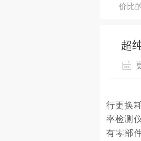
价比
超
行更换耗
率检测
有零部