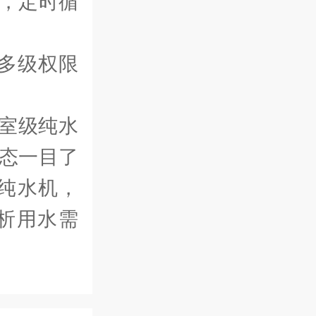
，定时循
多级权限
室级纯水
状态一目了
纯水机，
析用水需